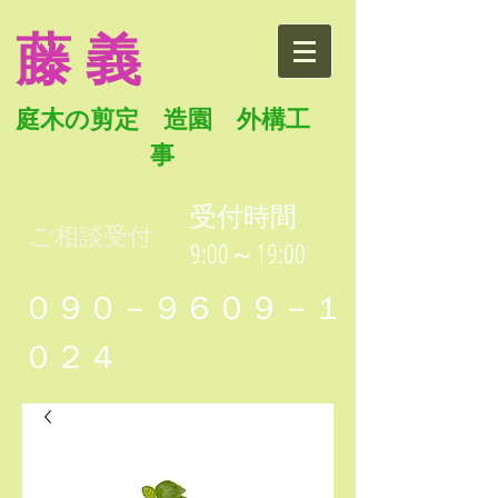
藤 義
庭木の剪定 造園 外構工
事
受付時間
ご相談受付
9:00～19:00
０９０－９６０９－１
０２４