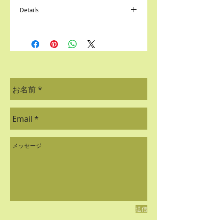
Details
I'm a product detail. I'm a great place to
add more details about your product such
as sizing, material, care instructions, and
cleaning instructions.
送信