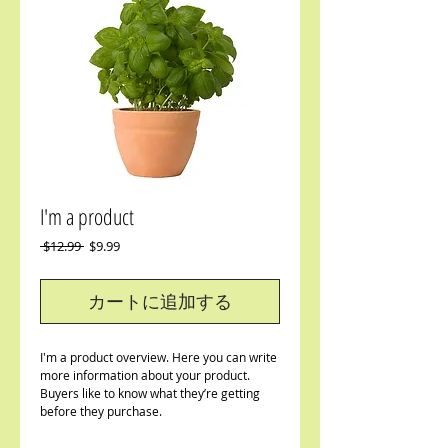
I'm a product
通
セ
 $12.99 
$9.99
常
ー
価
ル
カートに追加する
格
価
格
I'm a product overview. Here you can write 
more information about your product. 
Buyers like to know what they’re getting 
before they purchase.